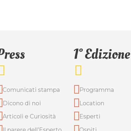
Press
1° Edizione
Comunicati stampa
Programma
Dicono di noi
Location
Articoli e Curiosità
Esperti
Il parere dell’Esperto
Ospiti